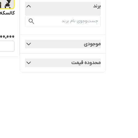
برند
کالسکه 
000,000
موجودی
محدوده قیمت