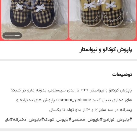
پاپوش کوکالو و نیواستار
توضیحات
پاپوش کوکالو و نیواستار +++ با ایدی سیسمونی یدونه مارو در شبکه
های مجازی دنبال کنید sismoni_yedoone پاپوش های دخترانه و
پسرانه در سه سایز ۱۲ و ۱۳ از بدو تولد تا یکسال
#پاپوش_نوزادی#پاپوش_مجلسی#پاپوش_کودک#پاپوش_دخترانه#پاپوش_