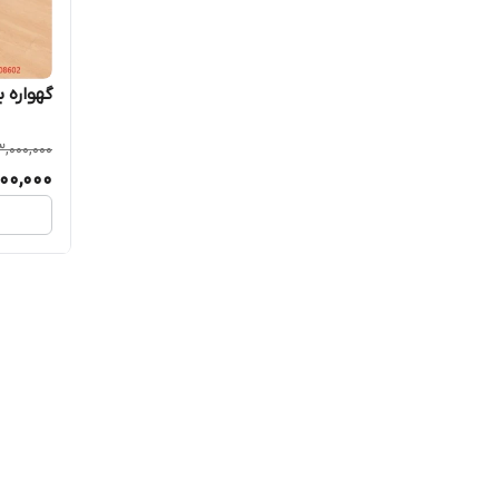
گهواره ب
3,000,000
000,000