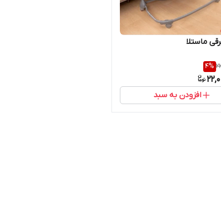
رقی ماستلا
4
%
2
22,
افزودن به سبد