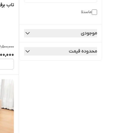
تاب برق
ماستلا
موجودی
3,500,000
محدوده قیمت
500,000