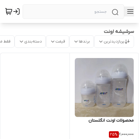
سرشیشه اونت
پربازدیدترین
برندها
قیمت
دسته‌بندی
فقط م
محصولات اونت انگلستان
2,000,000
25
%