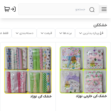
خشککن
پربازدیدترین
برندها
قیمت
دسته‌بندی
فقط م
خشک کن خارجی نوزاد
خشک کن نوزاد