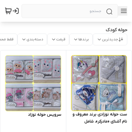
حوله کودک
جدیدترین
برندها
قیمت
دسته‌بندی
فقط محص
ست حوله نوزادی برند معروف و
سرویس حوله نوزاد
نام آشنای «مادرکر»، شامل