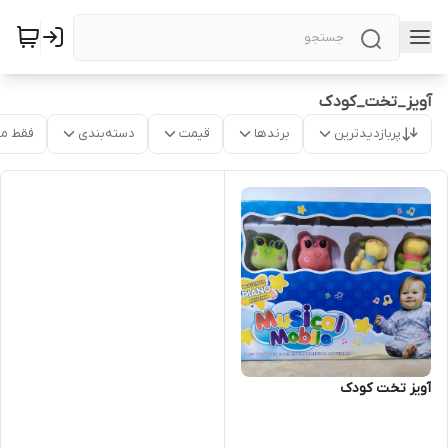
آویز_تخت_کودک
پربازدیدترین
برندها
قیمت
دسته‌بندی
فقط م
آویز تخت کودک