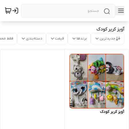
آویز کریر کودک
جدیدترین
برندها
قیمت
دسته‌بندی
فقط محص
آویز کریر کودک