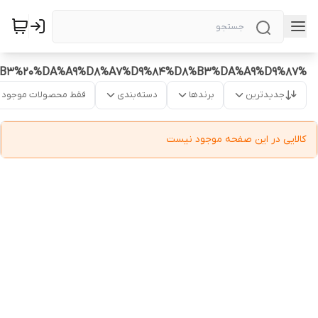
%D8%B3%D8%B1%D9%88%DB%8C%D8%B3%20%DA%A9%D8%A7%D9%84%D8%B3%DA%A9%D9%87
جدیدترین
برندها
دسته‌بندی
فقط محصولات موجود
کالایی در این صفحه موجود نیست