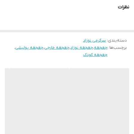
نظرات
دسته‌بندی
:
سرگرمی نوزاد
برچسب‌ها :
جغجغه
،
جغجغه نوزاد
،
جغجغه خارجی
،
جغجغه پولیشی
،
جغجغه کودک