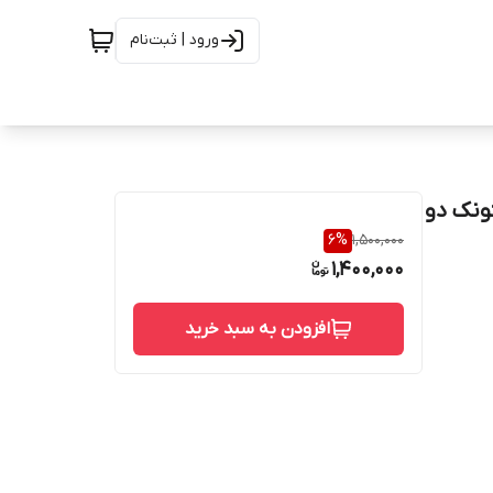
ورود | ثبت‌نام
ان شیشه شیر اونت 580000 پستونک دو
6
%
1,500,000
1,400,000
افزودن به سبد خرید