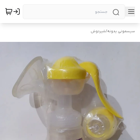
سیسمونی یدونه
/
شیردوش