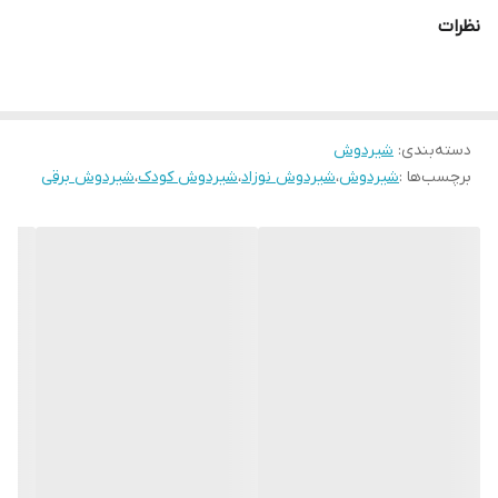
هشت مامزی 150000 اسلاید نه مدل برقی 1100000
نظرات
دسته‌بندی
:
شیردوش
برچسب‌ها :
شیردوش
،
شیردوش نوزاد
،
شیردوش کودک
،
شیردوش برقی