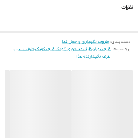
استیل هست اسلاید دو رنگ زرد 275000 اسلاید سه تا پنج 250000 اسلاید
نظرات
شش خالدار 235000 اسلاید هفت پلاستیکی 120000
دسته‌بندی
:
ظروف نگهداری و حمل غذا
برچسب‌ها :
ظرف نوزاد
،
ظرف غذاخوری کودک
،
ظرف کودک
،
ظرف استیل
،
ظرف نگهدارنده غذا