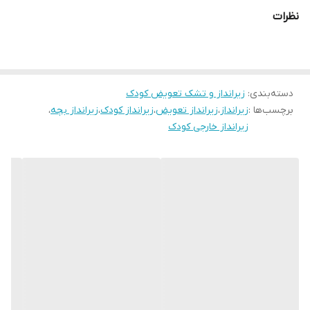
مناسبی برای استفاده ی مادران خواهد بود.همچنین این محصول قابلیت
نظرات
شستشو اسان و خشک شدن راحت را دارد تا شما بتوانید در طول روز
دفعات بیشتری از ان استفاده کنید.از دیگر نکات مهم این محصول
میتوان به جابه جایی راحت ان در کیف مادر اشاره کرد
دسته‌بندی
:
زیرانداز و تشک تعویض کودک
برچسب‌ها :
زیرانداز
،
زیرانداز تعویض
،
زیرانداز کودک
،
زیرانداز بچه
،
زیرانداز خارجی کودک