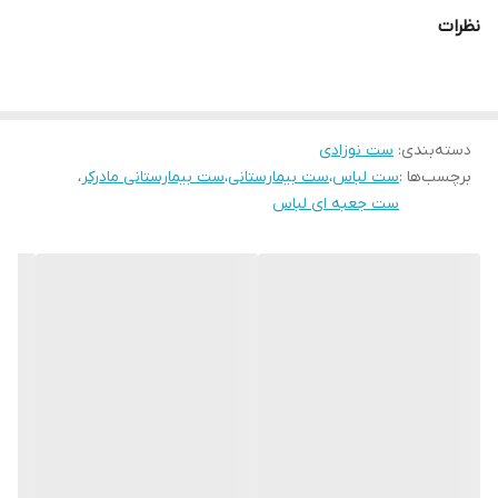
خود به بگذارید چرا که این ست ها هدیه ای مناسب برای اطرافیان
نظرات
هست ∆∆∆∆ما رو به ایدی sismoni_yedoone در برنامه های خارجی و
ایرانی دنبال کنید
دسته‌بندی
:
ست نوزادی
برچسب‌ها :
ست لباس
،
ست بیمارستانی
،
ست بیمارستانی مادرکر
،
ست جعبه ای لباس