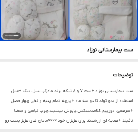
ست بیمارستانی نوزاد
توضیحات
ست بیمارستانی نوزاد +ست ۷ و ۸ تیکه برند مادرکر،انسل، ببک +قابل
استفاده از بدو تولد تا دو سه ماه +پارچه تمام پنبه و نخی چهار فصل
+سرهمی، دورپیچ،کلاه،دستکش،پاپوش پیشبند،چوب لباسی و بعضا
نافبند +هدیه ای ارزشمند برای عزیزان خود ××××مامان های عزیز پست رو
کنید تا به دیگران هم نمایش داده بشه و حتما سیو کنید و با دوستان